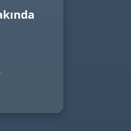
akında
.