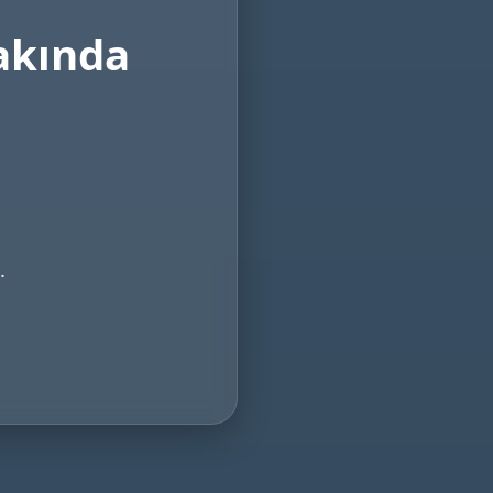
akında
.