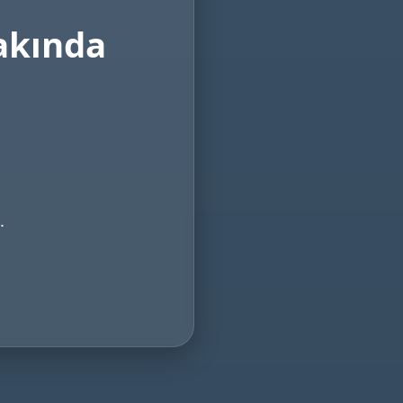
akında
.