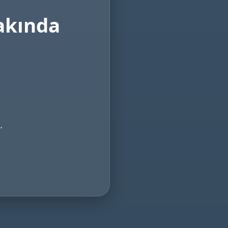
akında
.